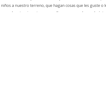
 niños a nuestro terreno, que hagan cosas que les guste o le
con el vestuario y atrezzo que llevamos para hacer de ésta
as sesiones exte