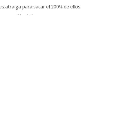
s atraiga para sacar el 200% de ellos.
 una sesión única.
riores